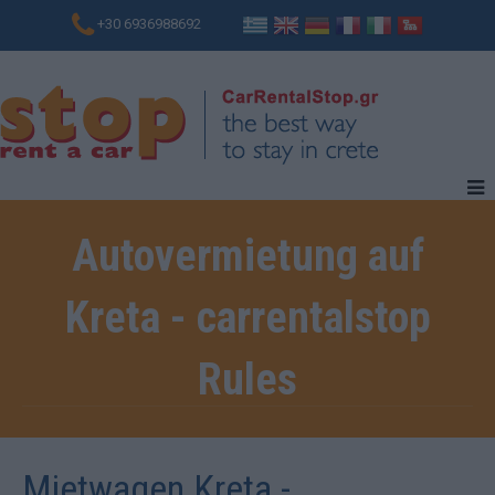
+30 6936988692
Autovermietung auf
Kreta - carrentalstop
Rules
Mietwagen Kreta -