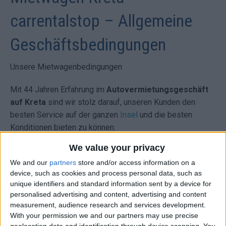
carrentalstop – Allgemeine
Geschäftsbedingungen
Unsere Mietwagenbedingungen
Mit 44 Jahren Erfahrung im
Autovermietungsgeschäft
auf Kreta
sind wir stolz darauf, unseren Kunden den
besten Service auf der ganzen
Insel
und die besten
Konditionen bieten zu können.
We value your privacy
Die oben genannten Elemente müssen von Anfang an klar
sein. Wir versuchen es ständig. Wir möchten, dass unsere
We and our
partners
store and/or access information on a
device, such as cookies and process personal data, such as
Kunden stets zufrieden sind.
unique identifiers and standard information sent by a device for
personalised advertising and content, advertising and content
Es ist so glasklar und wird von uns garantiert, dass:
measurement, audience research and services development.
With your permission we and our partners may use precise
Unsere Preise beinhalten alle Versicherungsarten: CDW