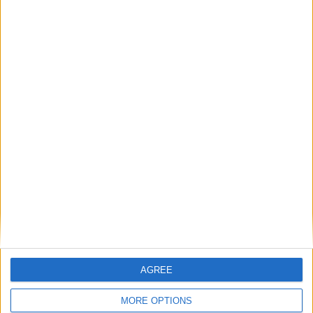
-Professionelle Dienstleistungen
-Genauigkeit.
-Zuverlässigkeit.
-Verantwortung
Unser Personal ist professionell, höflich und
mehrsprachig.
Wir freuen uns auf Sie.
Carrentalstop.gr
AGREE
MORE OPTIONS
We guarantee