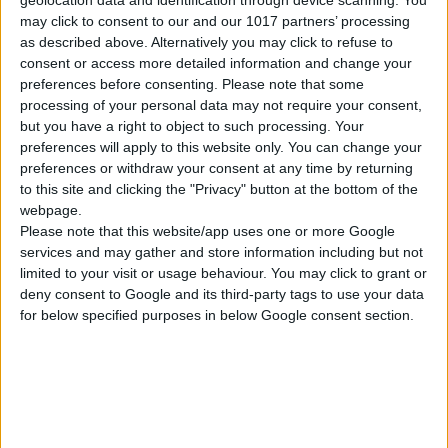
geolocation data and identification through device scanning. You
und FCDW.
may click to consent to our and our 1017 partners’ processing
as described above. Alternatively you may click to refuse to
Unsere Versicherung deckt alle Arten von Schäden ab.
consent or access more detailed information and change your
preferences before consenting.
Please note that some
Unsere Kunden sind von der Haftung für Schäden befreit.
processing of your personal data may not require your consent,
but you have a right to object to such processing. Your
preferences will apply to this website only. You can change your
Im Falle eines Unfalls sind Fahrer und Passagiere voll
preferences or withdraw your consent at any time by returning
versichert.
to this site and clicking the "Privacy" button at the bottom of the
webpage.
Im Preis ist eine Feuerversicherung enthalten.
Please note that this website/app uses one or more Google
services and may gather and store information including but not
Ebenfalls enthalten:
limited to your visit or usage behaviour. You may click to grant or
deny consent to Google and its third-party tags to use your data
Versicherung von Rädern, Autoscheiben, Spiegeln etc.
for below specified purposes in below Google consent section.
Ersatz des
Autos
im Schadens- oder Unfallfall.
In diesem Fall wird Ihr Fahrzeug kostenlos durch ein
ähnliches oder größeres Modell ersetzt.