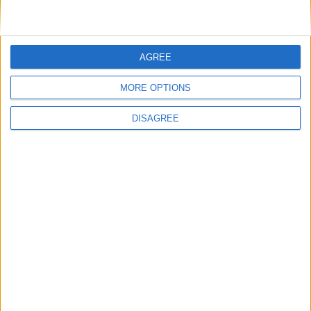
AGREE
MORE OPTIONS
5
5
3
M
AC
DISAGREE
5
5
2
A
AC