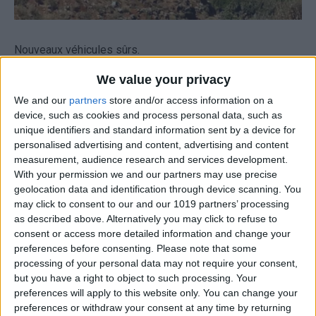
Nouveaux véhicules sûrs.
Livraison à l'aéroport et à l'hôtel.
We value your privacy
Aucune carte de crédit nécessaire.
We and our
partners
store and/or access information on a
Nous respectons nos clients en leur offrant un service de
device, such as cookies and process personal data, such as
haute qualité.
unique identifiers and standard information sent by a device for
Nous essayons de donner satisfaction à 100 %.
personalised advertising and content, advertising and content
measurement, audience research and services development.
Vous êtes invité auprès de
carrentalstop
, qui compte sur
With your permission we and our partners may use precise
geolocation data and identification through device scanning. You
une si grande expérience.
may click to consent to our and our 1019 partners’ processing
as described above. Alternatively you may click to refuse to
Prix spécial pour la
consent or access more detailed information and change your
location
de voiture en Crète
preferences before consenting.
Please note that some
processing of your personal data may not require your consent,
but you have a right to object to such processing. Your
et pour le séjour dans les appartements de
preferences will apply to this website only. You can change your
l'hôtel
Romanza,
sur la plage de
Fodele
.
preferences or withdraw your consent at any time by returning