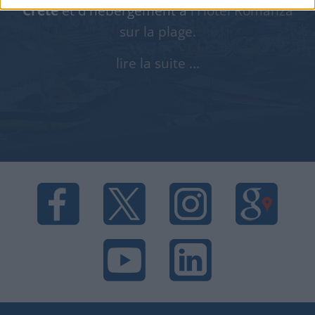
Crete
et d'hébergement à
l'Hôtel Romanza
sur la plage.
lire la suite ...