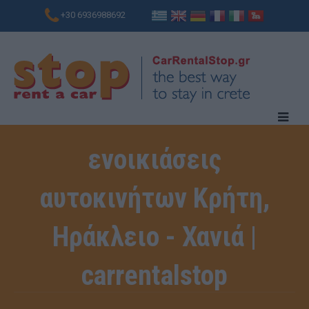
+30 6936988692
ενοικιάσεις
αυτοκινήτων Κρήτη,
Ηράκλειο - Χανιά |
carrentalstop