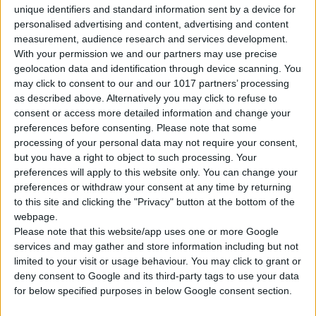
unique identifiers and standard information sent by a device for
personalised advertising and content, advertising and content
measurement, audience research and services development.
With your permission we and our partners may use precise
geolocation data and identification through device scanning. You
may click to consent to our and our 1017 partners’ processing
as described above. Alternatively you may click to refuse to
consent or access more detailed information and change your
preferences before consenting.
Please note that some
processing of your personal data may not require your consent,
but you have a right to object to such processing. Your
preferences will apply to this website only. You can change your
Gasoline
5 Doors
7 Seats
4 Lug.
A/C
Manual
preferences or withdraw your consent at any time by returning
to this site and clicking the "Privacy" button at the bottom of the
webpage.
Please note that this website/app uses one or more Google
ΕΠΙΛΈΞΤΕ ΆΛΛΟ ΑΥΤΟΚΊΝΗΤΟ
services and may gather and store information including but not
limited to your visit or usage behaviour. You may click to grant or
deny consent to Google and its third-party tags to use your data
for below specified purposes in below Google consent section.
Παραλαβή & Παράδωση