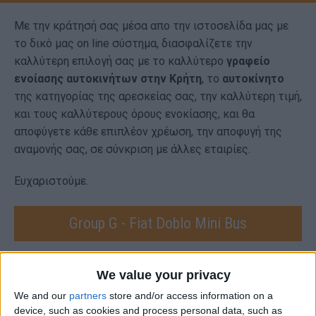
Με την κράτησή σας μέσα απο την ιστοσελίδα μας με
το δικό μας on line σύστημα, διασφαλίζετε την
καλλύτερη επιλογή σας με το καλλύτερο
γραφείο
ενοίασης αυτοκινήτων στην Κρήτη
, το
αυτοκίνητο
της κατηγορίας της αρεσκείας σας, την καλλύτερη τιμή,
και τους καλλύτερους όρους ενοκίασης, και θα
αποφύγετε κάθε επιπλέον χρέωση, την αποφυγή της
αναμονής σας, σε σύνκριση με άλλες εταιρίες.
Ευχαριστούμε.
Group G - Fiat Doblo Mini Bus
We value your privacy
We and our
partners
store and/or access information on a
device, such as cookies and process personal data, such as