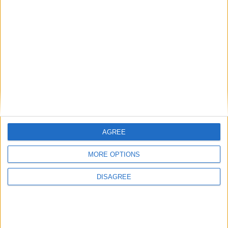
ΗΛΙΚΊΑ ΟΔΗΓΟΎ:*
ΤΗΛΈΦΩΝΟ:*
ΔΙΕΎΘΥΝΣΗ:*
AGREE
ΠΌΛΗ:*
MORE OPTIONS
DISAGREE
ΧΏΡΑ:*