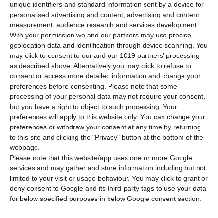
Sorprendentemente, sia Samaria che Gorge hanno preso la
unique identifiers and standard information sent by a device for
loro etimologia da una chiesa di Ossia Maria secoli fa. La
personalised advertising and content, advertising and content
measurement, audience research and services development.
gola è diventata parco nazionale nel 1962. Il motivo è che
With your permission we and our partners may use precise
al suo interno si trovano specie animali speciali. Krikri
geolocation data and identification through device scanning. You
"capra cretese" tra gli altri animali erano in gran parte
may click to consent to our and our 1019 partners’ processing
abitanti di questa parte dell'isola. Le persone si spostano
as described above. Alternatively you may click to refuse to
nella gola per vedere le incredibili creature dell'isola.
consent or access more detailed information and change your
preferences before consenting.
Please note that some
processing of your personal data may not require your consent,
but you have a right to object to such processing. Your
preferences will apply to this website only. You can change your
La gola di Samaria è piena di terreno montuoso e terreno
preferences or withdraw your consent at any time by returning
sabbioso e roccioso. Si trova attorno all'altopiano di
to this site and clicking the "Privacy" button at the bottom of the
Omalos fino ad Agia Roumeli sul Mar Libico. I turisti
webpage.
preferiscono passeggiare intorno a questa meravigliosa
Please note that this website/app uses one or more Google
gola per avere un'idea a lungo termine delle condizioni
services and may gather and store information including but not
limited to your visit or usage behaviour. You may click to grant or
atmosferiche. Molte persone hanno perso i sentimenti
deny consent to Google and its third-party tags to use your data
riguardo a ciò che avevano avuto durante la loro prima
for below specified purposes in below Google consent section.
visita e, per questo motivo, programmano sempre i loro
tour alle Gole di Samaria.