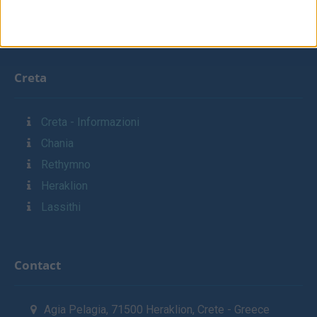
Elenco Pagine
Creta
Creta - Informazioni
Chania
Rethymno
Heraklion
Lassithi
Contact
Agia Pelagia, 71500 Heraklion, Crete - Greece