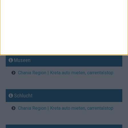
Chania Region | Kreta auto mieten, carrentalstop
Archäologische Stätten
Chania Region | Kreta auto mieten, carrentalstop
Museen
Chania Region | Kreta auto mieten, carrentalstop
Schlucht
Chania Region | Kreta auto mieten, carrentalstop