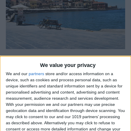
WAS ERWARTET SIE IN CHANIA
?
We value your privacy
We and our
partners
store and/or access information on a
In Chania gibt es viele Naturressourcenzentren mit
device, such as cookies and process personal data, such as
historischen Formen. Dies ist einer der Hauptgründe,
unique identifiers and standard information sent by a device for
warum es bemerkenswert ist. Chania hat einen großen
personalised advertising and content, advertising and content
natürlichen und wunderschönen See namens Kourna-See.
measurement, audience research and services development.
Die Farbe des Sees ist himmelblau. Es sieht aus, als
With your permission we and our partners may use precise
geolocation data and identification through device scanning. You
käme es ursprünglich vom Himmel. Chania ist ein toller
may click to consent to our and our 1019 partners’ processing
Ort! Andere Dinge, die es wert sind, in Chania erlebt zu
as described above. Alternatively you may click to refuse to
werden, sind:
consent or access more detailed information and change your