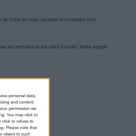
e de Crète en toute sécurité et à moindre coût.
sur les activités et les sites à visiter. Notre équipe
cess personal data,
tising and content,
your permission we
ng. You may click to
click to refuse to
ng.
Please note that
o object to such