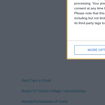
processing. Your pre
consent at any time b
Please note that thi
including but not lim
its third-party tags
MORE OPT
Rent Cars in Crete
Beach Of Fodele Village | carrentalstop
Wonderful beaches of Crete