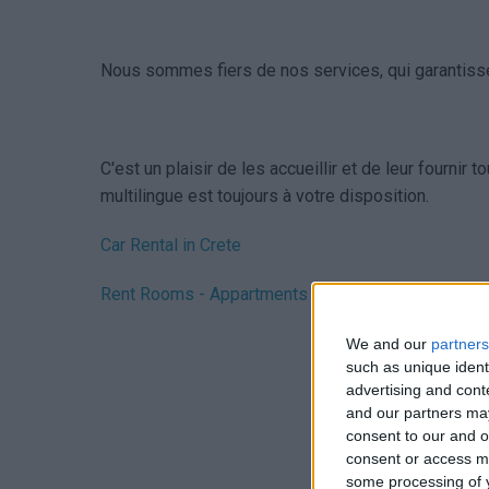
Nous sommes fiers de nos services, qui garantissent 
C'est un plaisir de les accueillir et de leur fournir
multilingue est toujours à votre disposition.
Car Rental in Crete
Rent Rooms - Appartments on the beach
We and our
partners
such as unique ident
advertising and con
and our partners may
consent to our and o
consent or access m
some processing of y