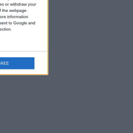
ces or withdraw your
 of the webpage.
ore information
onsent to Google and
ection.
GREE