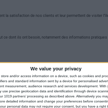
la satisfaction de nos clients et leur permettent de visiter l'îl
 tout ce dont ils ont besoin, notamment des informations pratiques 
We value your privacy
store and/or access information on a device, such as cookies and pro
ifiers and standard information sent by a device for personalised adver
tent measurement, audience research and services development.
With 
 use precise geolocation data and identification through device scanni
ur 1019 partners’ processing as described above. Alternatively you may 
ore detailed information and change your preferences before consenti
our personal data may not require your consent, but you have a right t