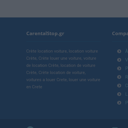
CarentalStop.gr
Comp
Crète location voiture, location voiture
À
Crète, Crète louer une voiture, voiture
V
de location Crète, location de voiture
P
Crète, Crète location de voiture,
R
voitures a louer Crete, louer une voiture
C
en Crete
L
P